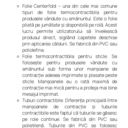
Folie Centerfold – una din cele mai comune
tipuri de folie termocontractibila pentru
produsele vândute cu amănuntul. Este o folie
pliată pe jumătate şi disponibilă pe rolă. Acest
lucru permite utilizatorului să învelească
produsul direct, sigilând capetele deschise
prin aplicarea căldurii. Se fabrică din PVC sau
poliolefina.
Folie termocontractibila pentru sticle. Se
foloseşte pentru produsele vândute cu
amănuntul sub forma unor manşoane de
contracţie adesea imprimate şi plasate peste
sticle. Manşoanele au o rată maximă de
contracţie mai mică pentru a proteja mai bine
mesajul imprimat.
Tuburi contractibile. Diferenţa principală între
manşoanele de contracţie şi tuburile
contractibile este faptul că tuburile se găsesc
pe role continue. Se fabrică din PVC sau
polietilenă. Tuburile din PVC se folosesc