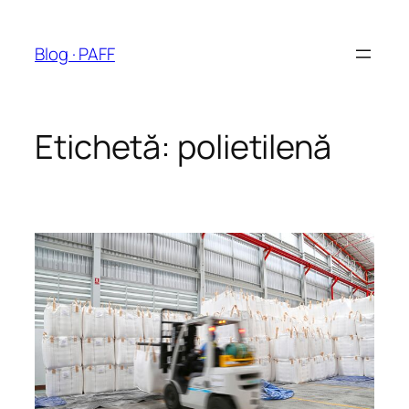
Sari
la
Blog · PAFF
conținut
Etichetă:
polietilenă