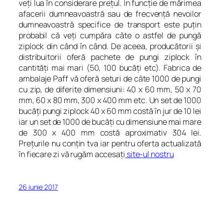
veţi lua în considerare preţul. În funcţie de mărimea
afacerii dumneavoastră sau de frecvenţă nevoilor
dumneavoastră specifice de transport este puţin
probabil că veţi cumpăra câte o astfel de pungă
ziplock din când în când. De aceea, producătorii şi
distribuitorii oferă pachete de pungi ziplock în
cantităţi mai mari (50, 100 bucăţi etc). Fabrica de
ambalaje Paff vă oferă seturi de câte 1000 de pungi
cu zip, de diferite dimensiuni: 40 x 60 mm, 50 x 70
mm, 60 x 80 mm, 300 x 400 mm etc. Un set de 1000
bucăţi pungi ziplock 40 x 60 mm costă în jur de 10 lei
iar un set de 1000 de bucăţi cu dimensiune mai mare
de 300 x 400 mm costă aproximativ 304 lei.
Preţurile nu conţin tva iar pentru oferta actualizată
în fiecare zi vă rugăm accesaţi
site-ul nostru
26 iunie 2017