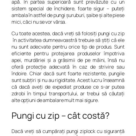
apă. În partea superioară sunt prevăzute cu un
sistem special de închidere, foarte sigur – puteţi
ambala în astfel de pungi şuruburi, şaibe şi alte piese
mici, căci nu se vor vărsa.
Cu toate acestea, dacă vreţi să folosiţi pungi cu zip
în activitatea dumneavoastră trebuie să ştiţi că ele
nu sunt adecvate pentru orice tip de produs. Sunt
eficiente pentru protejarea produselor împotriva
apei, murdăriei şi a grăsimii de pe mâini, însă nu
oferă protecţie adecvată în caz de strivire sau
îndoire. Chiar dacă sunt foarte rezistente, pungile
sunt subţiri şi nu au rigiditate. Acest lucru înseamnă
că dacă aveţi de expediat produse ce s-ar putea
zdrobi în timpul transportului, ar trebui să căutaţi
alte opţiuni de ambalare mult mai sigure.
Pungi cu zip – cât costă?
Dacă vreţi să cumpăraţi pungi ziplock cu siguranţă