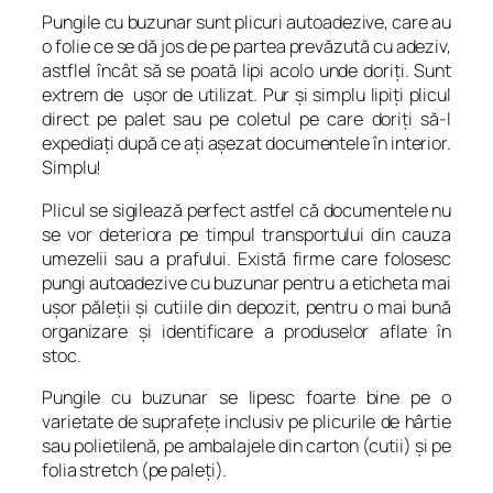
Pungile cu buzunar sunt plicuri autoadezive, care au
o folie ce se dă jos de pe partea prevăzută cu adeziv,
astflel încât să se poată lipi acolo unde doriţi. Sunt
extrem de uşor de utilizat. Pur şi simplu lipiţi plicul
direct pe palet sau pe coletul pe care doriţi să-l
expediaţi după ce aţi aşezat documentele în interior.
Simplu!
Plicul se sigilează perfect astfel că documentele nu
se vor deteriora pe timpul transportului din cauza
umezelii sau a prafului. Există firme care folosesc
pungi autoadezive cu buzunar pentru a eticheta mai
uşor păleţii şi cutiile din depozit, pentru o mai bună
organizare şi identificare a produselor aflate în
stoc.
Pungile cu buzunar se lipesc foarte bine pe o
varietate de suprafeţe inclusiv pe plicurile de hârtie
sau polietilenă, pe ambalajele din carton (cutii) şi pe
folia stretch (pe paleţi).