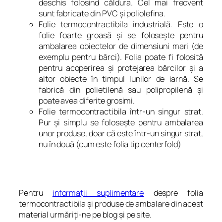
deschis folosind căldura. Cel mai frecvent
sunt fabricate din PVC şi poliolefina.
Folie termocontractibila industrială. Este o
folie foarte groasă şi se foloseşte pentru
ambalarea obiectelor de dimensiuni mari (de
exemplu pentru bărci). Folia poate fi folosită
pentru acoperirea şi protejarea bărcilor şi a
altor obiecte în timpul lunilor de iarnă. Se
fabrică din polietilenă sau polipropilenă şi
poate avea diferite grosimi.
Folie termocontractibila într-un singur strat.
Pur şi simplu se foloseşte pentru ambalarea
unor produse, doar că este într-un singur strat,
nu în două (cum este folia tip centerfold)
Pentru
informaţii suplimentare
despre folia
termocontractibila şi produse de ambalare din acest
material urmăriţi-ne pe blog şi pe site.