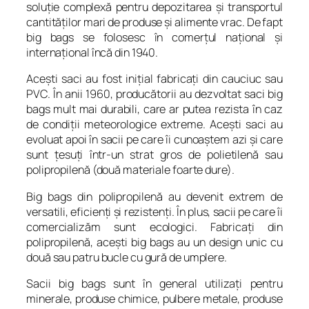
soluţie complexă pentru depozitarea şi transportul
cantităţilor mari de produse şi alimente vrac. De fapt
big bags se folosesc în comerţul naţional şi
internaţional încă din 1940.
Aceşti saci au fost iniţial fabricaţi din cauciuc sau
PVC. În anii 1960, producătorii au dezvoltat saci big
bags mult mai durabili, care ar putea rezista în caz
de condiţii meteorologice extreme. Aceşti saci au
evoluat apoi în sacii pe care îi cunoaştem azi şi care
sunt ţesuţi într-un strat gros de polietilenă sau
polipropilenă (două materiale foarte dure).
Big bags din polipropilenă au devenit extrem de
versatili, eficienţi şi rezistenţi. În plus, sacii pe care îi
comercializăm sunt ecologici. Fabricaţi din
polipropilenă, aceşti big bags au un design unic cu
două sau patru bucle cu gură de umplere.
Sacii big bags sunt în general utilizaţi pentru
minerale, produse chimice, pulbere metale, produse