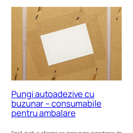
Pungi autoadezive cu
buzunar – consumabile
pentru ambalare