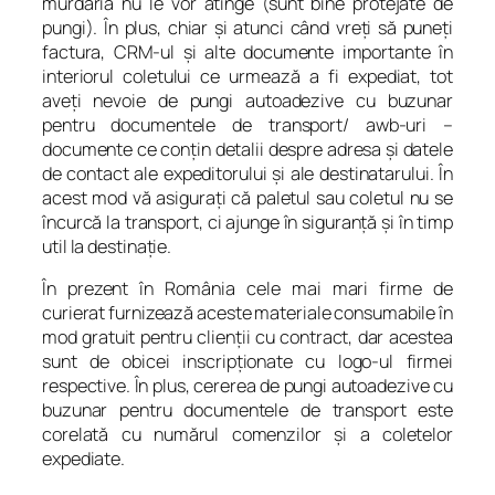
murdăria nu le vor atinge (sunt bine protejate de
pungi). În plus, chiar şi atunci când vreţi să puneţi
factura, CRM-ul şi alte documente importante în
interiorul coletului ce urmează a fi expediat, tot
aveţi nevoie de pungi autoadezive cu buzunar
pentru documentele de transport/ awb-uri –
documente ce conţin detalii despre adresa şi datele
de contact ale expeditorului şi ale destinatarului. În
acest mod vă asiguraţi că paletul sau coletul nu se
încurcă la transport, ci ajunge în siguranţă şi în timp
util la destinaţie.
În prezent în România cele mai mari firme de
curierat furnizează aceste materiale consumabile în
mod gratuit pentru clienţii cu contract, dar acestea
sunt de obicei inscripţionate cu logo-ul firmei
respective. În plus, cererea de pungi autoadezive cu
buzunar pentru documentele de transport este
corelată cu numărul comenzilor şi a coletelor
expediate.