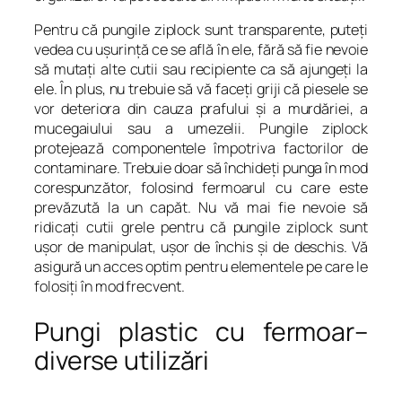
Pentru că pungile ziplock sunt transparente, puteţi
vedea cu uşurinţă ce se află în ele, fără să fie nevoie
să mutaţi alte cutii sau recipiente ca să ajungeţi la
ele. În plus, nu trebuie să vă faceţi griji că piesele se
vor deteriora din cauza prafului şi a murdăriei, a
mucegaiului sau a umezelii. Pungile ziplock
protejează componentele împotriva factorilor de
contaminare. Trebuie doar să închideţi punga în mod
corespunzător, folosind fermoarul cu care este
prevăzută la un capăt. Nu vă mai fie nevoie să
ridicaţi cutii grele pentru că pungile ziplock sunt
uşor de manipulat, uşor de închis şi de deschis. Vă
asigură un acces optim pentru elementele pe care le
folosiţi în mod frecvent.
Pungi plastic cu fermoar–
diverse utilizări