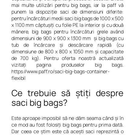
mai multe utilizări pentru big bags, iar la paff vă
punem la dispoziţie saci de dimensiuni diferite:
pentru încărcături medii saci big bags de 1000 x 500
x 1100 mm căptuşiţi cu folie PE la interior şi cu două
mânere, big bags pentru încărcături grele având
dimensiuni de 900 x 900 x 1300 mm şi big bags cu
tub de încărcare şi descărcare rapidă (cu
dimensiune de 800 x 800 x 1050 mm şi capacitate
de 700 kg). Pentru oferta noastră actualizată
vizitaţi pagina produselor big bags.
https://www.paff.ro/saci-big-bags-container-
flexibil
Ce trebuie să ştiţi despre
saci big bags?
Este aproape imposibil să ne dăm seama când şi în
ce mod au fost folosiţi big bags pentru prima dată.
Dar ceea ce ştim este că aceşti saci reprezintă o