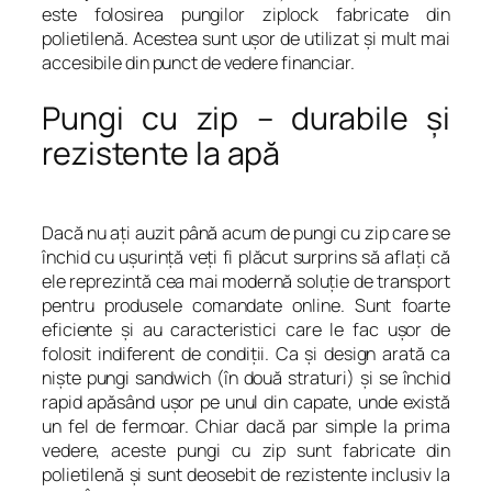
este folosirea pungilor ziplock fabricate din
polietilenă. Acestea sunt uşor de utilizat şi mult mai
accesibile din punct de vedere financiar.
Pungi cu zip – durabile şi
rezistente la apă
Dacă nu aţi auzit până acum de pungi cu zip care se
închid cu uşurinţă veţi fi plăcut surprins să aflaţi că
ele reprezintă cea mai modernă soluţie de transport
pentru produsele comandate online. Sunt foarte
eficiente şi au caracteristici care le fac uşor de
folosit indiferent de condiţii. Ca şi design arată ca
nişte pungi sandwich (în două straturi) şi se închid
rapid apăsând uşor pe unul din capate, unde există
un fel de fermoar. Chiar dacă par simple la prima
vedere, aceste pungi cu zip sunt fabricate din
polietilenă şi sunt deosebit de rezistente inclusiv la