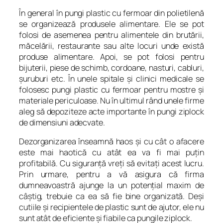
În general în pungi plastic cu fermoar din polietilenă
se organizează produsele alimentare. Ele se pot
folosi de asemenea pentru alimentele din brutării,
măcelării, restaurante sau alte locuri unde există
produse alimentare. Apoi, se pot folosi pentru
bijuterii, piese de schimb, cordoane, nasturi, cabluri,
şuruburi etc. În unele spitale şi clinici medicale se
folosesc pungi plastic cu fermoar pentru mostre şi
materiale periculoase. Nu în ultimul rând unele firme
aleg să depoziteze acte importante în pungi ziplock
de dimensiuni adecvate.
Dezorganizarea înseamnă haos şi cu cât o afacere
este mai haotică cu atât ea va fi mai puţin
profitabilă. Cu siguranţă vreţi să evitaţi acest lucru.
Prin urmare, pentru a vă asigura că firma
dumneavoastră ajunge la un potenţial maxim de
câştig, trebuie ca ea să fie bine organizată. Deşi
cutiile şi recipientele de plastic sunt de ajutor, ele nu
sunt atât de eficiente şi fiabile ca pungile ziplock.