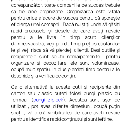
corespunzător, toate companiile de succes trebuie
să fie bine organizate. Organizarea este vitală
pentru orice afacere de succes pentru că sporeşte
eficienţa unei comapnii. Dacă nu ştiţi unde să găsiţi
rapid produsele şi piesele de care aveţi nevoie
pentru a le livra în timp scurt clienţilor
dumneavoastră, veţi pierde timp preţios căutându-
le şi veţi risca să vă pierdeţi clienţii. Deşi cutiile şi
recipientele sunt soluţii nemaipomenite pentru
organizare şi depozitare, ele sunt voluminoase,
ocupă mult spaţiu. În plus pierdeţi timp pentru a le
deschide şi a verifica ce conţin.
Ca o alternativă la aceste cutii şi recipiente din
carton sau plastic puteţi folosi pungi plastic cu
fermoar (
pungi ziplock
). Acestea sunt uşor de
utilizat , pot avea diferite dimesiuni, ocupă puţin
spaţiu, vă oferă vizibilitatea de care aveţi nevoie
pentru a identifica rapid conţinutul şi sunt ieftine.