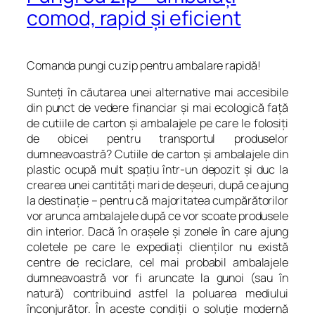
comod, rapid şi eficient
Comanda pungi cu zip pentru ambalare rapidă!
Sunteţi în căutarea unei alternative mai accesibile
din punct de vedere financiar şi mai ecologică faţă
de cutiile de carton şi ambalajele pe care le folosiţi
de obicei pentru transportul produselor
dumneavoastră? Cutiile de carton şi ambalajele din
plastic ocupă mult spaţiu într-un depozit şi duc la
crearea unei cantităţi mari de deşeuri, după ce ajung
la destinaţie – pentru că majoritatea cumpărătorilor
vor arunca ambalajele după ce vor scoate produsele
din interior. Dacă în oraşele şi zonele în care ajung
coletele pe care le expediaţi clienţilor nu există
centre de reciclare, cel mai probabil ambalajele
dumneavoastră vor fi aruncate la gunoi (sau în
natură) contribuind astfel la poluarea mediului
înconjurător. În aceste condiţii o soluţie modernă