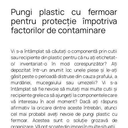
Pungi plastic cu fermoar
pentru protecţie împotriva
factorilor de contaminare
Vi s-a întâmplat să căutaţi o componentă prin cutii
sau recipiente din plastic pentru că nu aţi etichetat-
o/ inventariat-o în mod corespunzător? Aţi
depozitat într-un anumit loc unele piese şi le-aţi
găsit peste o perioadă distruse din cauza prafului, a
murdăriei, mucegaiului sau umezelii? Vi s-a
întâmplat să fie nevoie să mutaţi mai multe cutii şi
recipiente grele ca să ajungeţi la componentele care
vă interesau în acel moment? Dacă aţi răspuns
afirmativ la oricare dintre aceste întrebări, atunci
cel mai probabil aveţi nevoie de pungi plastic cu
fermoar. Acestea sunt o soluţie grozavă de
organizare. Vă pot scoate din impas în multe situaţii.