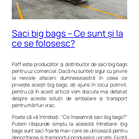
Saci big bags – Ce sunt şi la
ce se folosesc?
Paff este producător şi distribuitor de saci big bags
pentru uz comercial. Dacă nu sunteţi sigur cu privire
la nevoile afacerii dumneavoastră în ceea ce
priveşte aceşti big bags, aţi ajuns în locul potrivit,
pentru că în acest articol vom discuta mai detaliat
despre aceste soluţii de ambalare şi transport
pentru mărfuri vrac.
Poate că vă întrebaţi: “Ce înseamnă saci big bags?”
Putem răspunde simplu la această întrebare: big
bags sunt saci foarte mari care se utilizează pentru
depozitarea şi transportul produselor uscate. Există