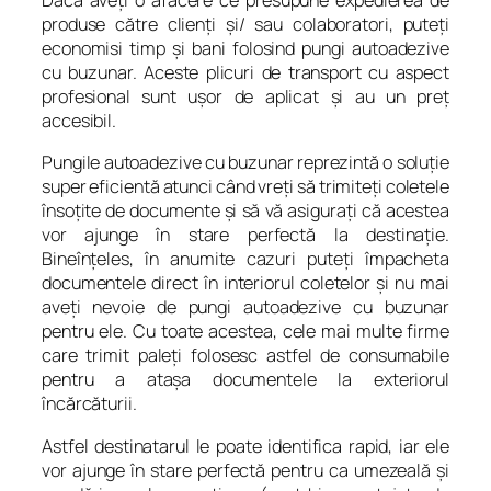
Dacă aveţi o afacere ce presupune expedierea de
produse către clienţi şi/ sau colaboratori, puteţi
economisi timp şi bani folosind pungi autoadezive
cu buzunar. Aceste plicuri de transport cu aspect
profesional sunt uşor de aplicat şi au un preţ
accesibil.
Pungile autoadezive cu buzunar reprezintă o soluţie
super eficientă atunci când vreţi să trimiteţi coletele
însoţite de documente şi să vă asiguraţi că acestea
vor ajunge în stare perfectă la destinaţie.
Bineînţeles, în anumite cazuri puteţi împacheta
documentele direct în interiorul coletelor şi nu mai
aveţi nevoie de pungi autoadezive cu buzunar
pentru ele. Cu toate acestea, cele mai multe firme
care trimit paleţi folosesc astfel de consumabile
pentru a ataşa documentele la exteriorul
încărcăturii.
Astfel destinatarul le poate identifica rapid, iar ele
vor ajunge în stare perfectă pentru ca umezeală şi