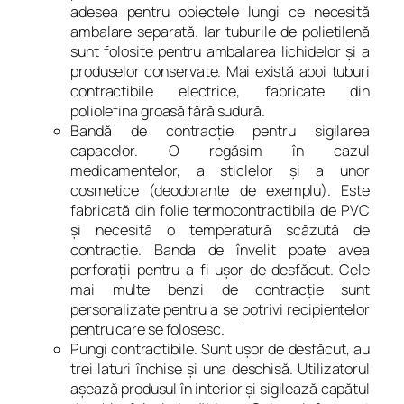
adesea pentru obiectele lungi ce necesită
ambalare separată. Iar tuburile de polietilenă
sunt folosite pentru ambalarea lichidelor şi a
produselor conservate. Mai există apoi tuburi
contractibile electrice, fabricate din
poliolefina groasă fără sudură.
Bandă de contracţie pentru sigilarea
capacelor. O regăsim în cazul
medicamentelor, a sticlelor şi a unor
cosmetice (deodorante de exemplu). Este
fabricată din folie termocontractibila de PVC
şi necesită o temperatură scăzută de
contracţie. Banda de învelit poate avea
perforaţii pentru a fi uşor de desfăcut. Cele
mai multe benzi de contracţie sunt
personalizate pentru a se potrivi recipientelor
pentru care se folosesc.
Pungi contractibile. Sunt uşor de desfăcut, au
trei laturi închise şi una deschisă. Utilizatorul
aşează produsul în interior şi sigilează capătul