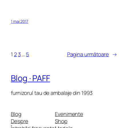
1 mai 2017
1
2
3
…
5
Pagina următoare
→
Blog · PAFF
furnizorul tau de ambalaje din 1993
Blog
Evenimente
Despre
Shop