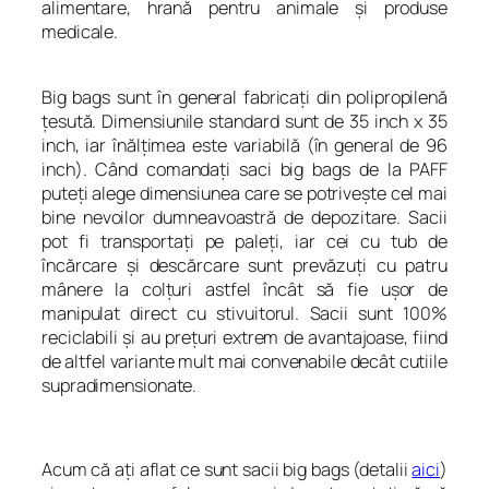
alimentare, hrană pentru animale şi produse
medicale.
Big bags sunt în general fabricaţi din polipropilenă
ţesută. Dimensiunile standard sunt de 35 inch x 35
inch, iar înălţimea este variabilă (în general de 96
inch). Când comandaţi saci big bags de la PAFF
puteţi alege dimensiunea care se potriveşte cel mai
bine nevoilor dumneavoastră de depozitare. Sacii
pot fi transportaţi pe paleţi, iar cei cu tub de
încărcare şi descărcare sunt prevăzuţi cu patru
mânere la colţuri astfel încât să fie uşor de
manipulat direct cu stivuitorul. Sacii sunt 100%
reciclabili şi au preţuri extrem de avantajoase, fiind
de altfel variante mult mai convenabile decât cutiile
supradimensionate.
Acum că aţi aflat ce sunt sacii big bags (detalii
aici
)