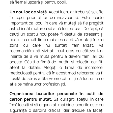
să fie mai uşoară şi pentru copii.
Un nou loc de viaţă.
Acest lucru ar trebui să se afle
în topul priorităţilor dumneavoastră. Este foarte
important ca locul în care vă mutaţi să fie pregătit
astfel încât mutarea să aibă loc natural. De fapt, să
cauţi un spaţiu nou poate fi destul de stresant şi
poate lua mult timp mai ales dacă vă mutaţi într-o
zonă cu care nu sunteţi familiarizat. Vă
recomandăm să vizitaţi noul oraş cu câteva luni
înainte de a vă muta pentru a deveni familiari cu
acesta. Găsiţi o firmă de mutări şi relocări dar fiţi
atent la detalii. Alegeţi o firmă de încredere,
meticuloasă pentru că în acest mod relocarea va fi
lipsită de stres atâta vreme cât ştiţi că lucrurile se
află pe mâna unor profesionişti.
Organizarea bunurilor personale în cutii de
carton pentru mutat.
Să curăţaţi spaţiul în care
încă locuiţi şi să organizaţi mai bine lucrurile este cu
siguranţă o sarcină dificilă, dar trebuie să faceţi