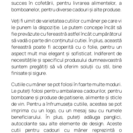
succes în cofetării, pentru livrarea alimentelor, a
bomboanelor, pentru diverse cadouri şi alte produse.
Veţi fi uimit de varietatea cutiilor cu mâner pe care vi
le punem la dispoziţie. Le putem concepe încât să
fie prevăzute cu fereastră astfel încât cumpărătorul
să vadă o parte din conţinutul cutiei. În plus, această
fereastră poate fi acoperită cu o folie, pentru un
aspect mult mai elegant şi sofisticat. Indiferent de
necesităţile şi specificul produsului dumneavoastră
suntem pregătiţi să vă oferim soluţii cu stil, bine
finisate şi sigure.
Cutiile cu mâner se pot folosi în foarte multe moduri.
Le puteţi folosi pentru ambalarea cadourilor, pentru
bomboane şi produse de patiserie, alimente şi sticle
de vin. Pentru a înfrumuseţa cutiile, acestea se pot
imprima cu un logo, cu un mesaj sau cu numele
beneficiarului. În plus, puteţi adăuga panglici,
autocolante sau alte elemente de design. Aceste
cutii pentru cadouri cu mâner reprezintă o