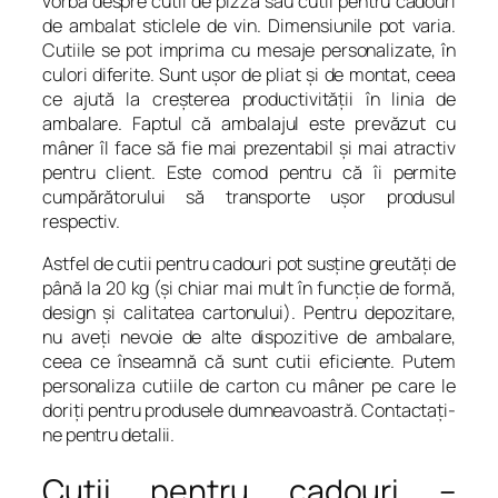
vorba despre cutii de pizza sau cutii pentru cadouri
de ambalat sticlele de vin. Dimensiunile pot varia.
Cutiile se pot imprima cu mesaje personalizate, în
culori diferite. Sunt uşor de pliat şi de montat, ceea
ce ajută la creşterea productivităţii în linia de
ambalare. Faptul că ambalajul este prevăzut cu
mâner îl face să fie mai prezentabil şi mai atractiv
pentru client. Este comod pentru că îi permite
cumpărătorului să transporte uşor produsul
respectiv.
Astfel de cutii pentru cadouri pot susţine greutăţi de
până la 20 kg (şi chiar mai mult în funcţie de formă,
design şi calitatea cartonului). Pentru depozitare,
nu aveţi nevoie de alte dispozitive de ambalare,
ceea ce înseamnă că sunt cutii eficiente. Putem
personaliza cutiile de carton cu mâner pe care le
doriţi pentru produsele dumneavoastră. Contactaţi-
ne pentru detalii.
Cutii pentru cadouri –