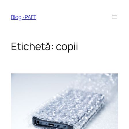
Sari
la
Blog · PAFF
conținut
Etichetă:
copii