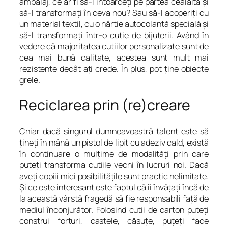
ambalaj, ce ar fi să-l întoarceți pe partea cealaltă și
să-l transformați în ceva nou? Sau să-l acoperiți cu
un material textil, cu o hârtie autocolantă specială și
să-l transformați într-o cutie de bijuterii. Având în
vedere că majoritatea cutiilor personalizate sunt de
cea mai bună calitate, acestea sunt mult mai
rezistente decât ați crede. În plus, pot ține obiecte
grele.
Reciclarea prin (re)creare
Chiar dacă singurul dumneavoastră talent este să
țineți în mână un pistol de lipit cu adeziv cald, există
în continuare o mulțime de modalități prin care
puteți transforma cutiile vechi în lucruri noi. Dacă
aveți copiii mici posibilitățile sunt practic nelimitate.
Și ce este interesant este faptul că îi învățați încă de
la această vârstă fragedă să fie responsabili față de
mediul înconjurător. Folosind cutii de carton puteți
construi forturi, castele, căsuțe, puțeți face