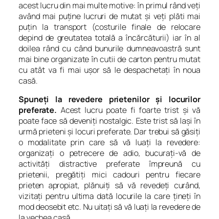
acest lucru din mai multe motive: în primul rând veţi
având mai puţine lucruri de mutat şi veţi plăti mai
puţin la transport (costurile finale de relocare
depind de greutatea totală a încărcăturii) iar în al
doilea rând cu când bunurile dumneavoastră sunt
mai bine organizate în cutii de carton pentru mutat
cu atât va fi mai uşor să le despachetaţi în noua
casă.
Spuneţi la revedere prietenilor şi locurilor
preferate.
Acest lucru poate fi foarte trist şi vă
poate face să deveniţi nostalgic. Este trist să laşi în
urmă prieteni şi locuri preferate. Dar trebui să găsiţi
o modalitate prin care să vă luaţi la revedere:
organizaţi o petrecere de adio, bucuraţi-vă de
activităţi distractive preferate împreună cu
prietenii, pregătiţi mici cadouri pentru fiecare
prieten apropiat, plănuiţi să vă revedeţi curând,
vizitaţi pentru ultima dată locurile la care ţineţi în
mod deosebit etc. Nu uitaţi să vă luaţi la revedere de
la vechea casă.