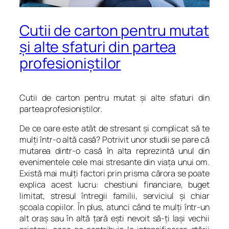
Cutii de carton pentru mutat
şi alte sfaturi din partea
profesioniştilor
Cutii de carton pentru mutat şi alte sfaturi din
partea profesioniştilor.
De ce oare este atât de stresant şi complicat să te
mulţi într-o altă casă? Potrivit unor studii se pare că
mutarea dintr-o casă în alta reprezintă unul din
evenimentele cele mai stresante din viaţa unui om.
Există mai mulţi factori prin prisma cărora se poate
explica acest lucru: chestiuni financiare, buget
limitat, stresul întregii familii, serviciul şi chiar
şcoala copiilor. În plus, atunci când te mulţi într-un
alt oraş sau în altă ţară eşti nevoit să-ţi laşi vechii