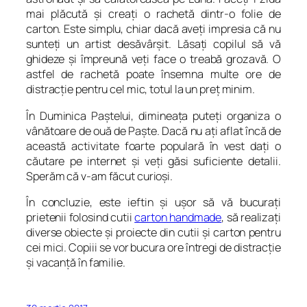
mai plăcută şi creaţi o rachetă dintr-o folie de
carton. Este simplu, chiar dacă aveţi impresia că nu
sunteţi un artist desăvârşit. Lăsaţi copilul să vă
ghideze şi împreună veţi face o treabă grozavă. O
astfel de rachetă poate însemna multe ore de
distracţie pentru cel mic, totul la un preţ minim.
În Duminica Paştelui, dimineaţa puteţi organiza o
vânătoare de ouă de Paşte. Dacă nu aţi aflat încă de
această activitate foarte populară în vest daţi o
căutare pe internet şi veţi găsi suficiente detalii.
Sperăm că v-am făcut curioşi.
În concluzie, este ieftin şi uşor să vă bucuraţi
prietenii folosind cutii
carton handmade
, să realizaţi
diverse obiecte şi proiecte din cutii şi carton pentru
cei mici. Copiii se vor bucura ore întregi de distracţie
şi vacanţă în familie.