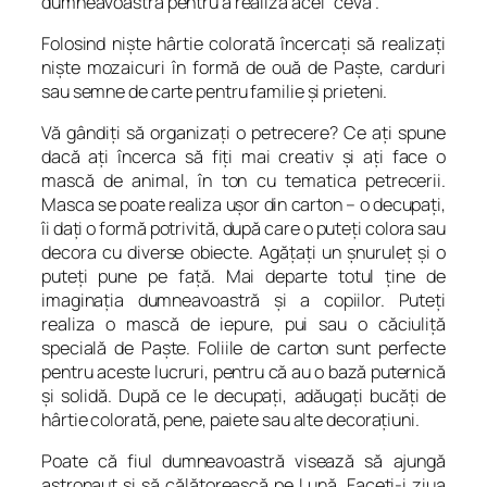
dumneavoastră pentru a realiza acel “ceva”.
Folosind nişte hârtie colorată încercaţi să realizaţi
nişte mozaicuri în formă de ouă de Paşte, carduri
sau semne de carte pentru familie şi prieteni.
Vă gândiţi să organizaţi o petrecere? Ce aţi spune
dacă aţi încerca să fiţi mai creativ şi aţi face o
mască de animal, în ton cu tematica petrecerii.
Masca se poate realiza uşor din carton – o decupaţi,
îi daţi o formă potrivită, după care o puteţi colora sau
decora cu diverse obiecte. Agăţaţi un şnuruleţ şi o
puteţi pune pe faţă. Mai departe totul ţine de
imaginaţia dumneavoastră şi a copiilor. Puteţi
realiza o mască de iepure, pui sau o căciuliţă
specială de Paşte. Foliile de carton sunt perfecte
pentru aceste lucruri, pentru că au o bază puternică
şi solidă. După ce le decupaţi, adăugaţi bucăţi de
hârtie colorată, pene, paiete sau alte decoraţiuni.
Poate că fiul dumneavoastră visează să ajungă
astronaut şi să călătorească pe Lună. Faceţi-i ziua