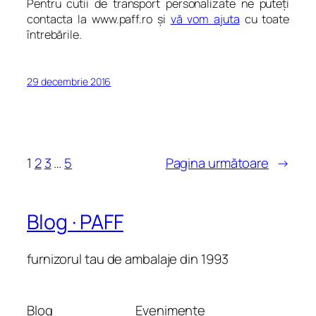
Pentru cutii de transport personalizate ne puteți
contacta la www.paff.ro și
vă vom ajuta
cu toate
întrebările.
29 decembrie 2016
1
2
3
…
5
Pagina următoare
→
Blog · PAFF
furnizorul tau de ambalaje din 1993
Blog
Evenimente