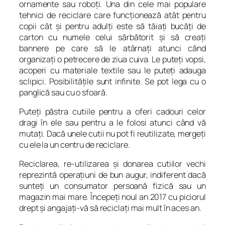
ornamente sau roboți. Una din cele mai populare
tehnici de reciclare care funcționează atât pentru
copii cât și pentru adulți este să tăiați bucăți de
carton cu numele celui sărbătorit și să creați
bannere pe care să le atârnați atunci când
organizați o petrecere de ziua cuiva. Le puteți vopsi,
acoperi cu materiale textile sau le puteți adauga
sclipici. Posibilitățile sunt infinite. Se pot lega cu o
panglică sau cu o sfoară.
Puteți păstra cutiile pentru a oferi cadouri celor
dragi în ele sau pentru a le folosi atunci când vă
mutați. Dacă unele cutii nu pot fi reutilizate, mergeți
cu ele la un centru de reciclare.
Reciclarea, re-utilizarea și donarea cutiilor vechi
reprezintă operațiuni de bun augur, indiferent dacă
sunteți un consumator persoană fizică sau un
magazin mai mare. Începeți noul an 2017 cu piciorul
drept și angajați-vă să reciclați mai mult în aces an.