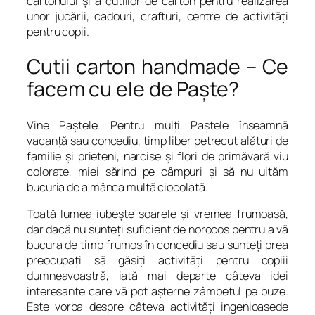
cartonului şi a cutiilor de carton pentru realizarea
unor jucării, cadouri, crafturi, centre de activităţi
pentru copii.
Cutii carton handmade – Ce
facem cu ele de Paşte?
Vine Paştele. Pentru mulţi Paştele înseamnă
vacanţă sau concediu, timp liber petrecut alături de
familie şi prieteni, narcise şi flori de primăvară viu
colorate, miei sărind pe câmpuri şi să nu uităm
bucuria de a mânca multă ciocolată.
Toată lumea iubeşte soarele şi vremea frumoasă,
dar dacă nu sunteţi suficient de norocos pentru a vă
bucura de timp frumos în concediu sau sunteţi prea
preocupaţi să găsiţi activităţi pentru copiii
dumneavoastră, iată mai departe câteva idei
interesante care vă pot aşterne zâmbetul pe buze.
Este vorba despre câteva activităţi ingenioasede