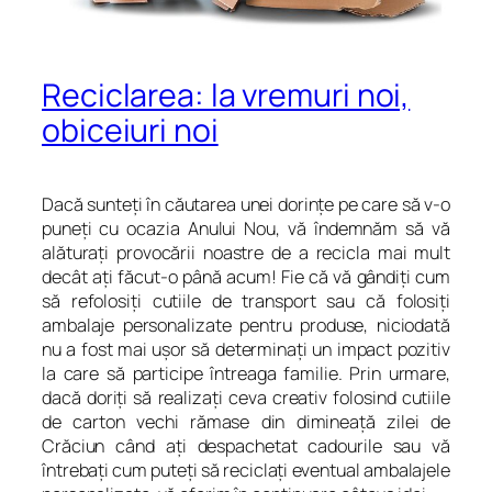
Reciclarea: la vremuri noi,
obiceiuri noi
Dacă sunteți în căutarea unei dorințe pe care să v-o
puneți cu ocazia Anului Nou, vă îndemnăm să vă
alăturați provocării noastre de a recicla mai mult
decât ați făcut-o până acum! Fie că vă gândiți cum
să refolosiți cutiile de transport sau că folosiți
ambalaje personalizate pentru produse, niciodată
nu a fost mai ușor să determinați un impact pozitiv
la care să participe întreaga familie. Prin urmare,
dacă doriți să realizați ceva creativ folosind cutiile
de carton vechi rămase din dimineață zilei de
Crăciun când ați despachetat cadourile sau vă
întrebați cum puteți să reciclați eventual ambalajele