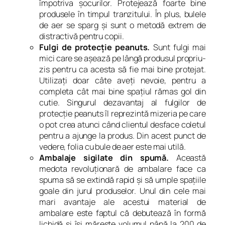
împotriva şocurilor. Protejează foarte bine
produsele în timpul tranzitului. În plus, bulele
de aer se sparg şi sunt o metodă extrem de
distractivă pentru copii.
Fulgi de protecţie peanuts.
Sunt fulgi mai
mici care se aşează pe lângă produsul propriu-
zis pentru ca acesta să fie mai bine protejat.
Utilizaţi doar câte aveţi nevoie, pentru a
completa cât mai bine spaţiul rămas gol din
cutie. Singurul dezavantaj al fulgilor de
protecţie peanuts îl reprezintă mizeria pe care
o pot crea atunci când clientul desface coletul
pentru a ajunge la produs. Din acest punct de
vedere, folia cu bule de aer este mai utilă.
Ambalaje sigilate din spumă.
Această
medota revoluţionară de ambalare face ca
spuma să se extindă rapid şi să umple spaţiile
goale din jurul produselor. Unul din cele mai
mari avantaje ale acestui material de
ambalare este faptul că debutează în formă
lichidă şi îşi măreşte volumul până la 200 de