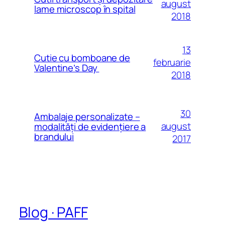
august
lame microscop în spital
2018
13
Cutie cu bomboane de
februarie
Valentine’s Day
2018
30
Ambalaje personalizate –
august
modalităţi de evidenţiere a
brandului
2017
Blog · PAFF