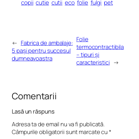
copii
cutie
cutii
eco
folie
fulgi
pet
Folie
←
Fabrica de ambalaje:
termocontractibila
5 paşi pentru succesul
– tipuri şi
dumneavoastra
caracteristici
→
Comentarii
Lasă un răspuns
Adresa ta de email nu va fi publicată.
Câmpurile obligatorii sunt marcate cu
*