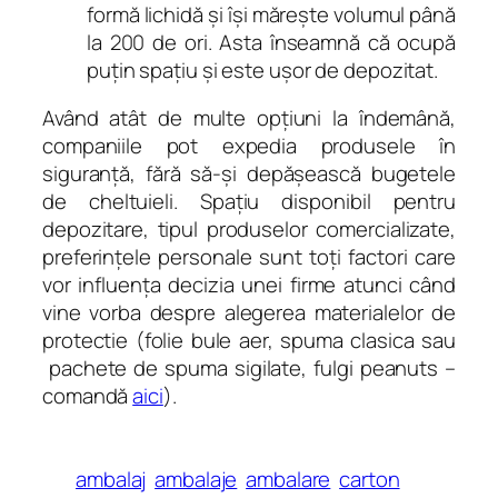
formă lichidă şi îşi măreşte volumul până
la 200 de ori. Asta înseamnă că ocupă
puţin spaţiu şi este uşor de depozitat.
Având atât de multe opţiuni la îndemână,
companiile pot expedia produsele în
siguranţă, fără să-şi depăşească bugetele
de cheltuieli. Spaţiu disponibil pentru
depozitare, tipul produselor comercializate,
preferinţele personale sunt toţi factori care
vor influenţa decizia unei firme atunci când
vine vorba despre alegerea materialelor de
protectie (folie bule aer, spuma clasica sau
pachete de spuma sigilate, fulgi peanuts –
comandă
aici
).
ambalaj
ambalaje
ambalare
carton