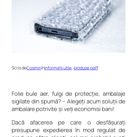
Scris de
Cosmin
în
informații utile
, 
produse paff
Folie bule aer, fulgi de protecţie, ambalaje
sigilate din spumă? – Alegeţi acum soluţii de
ambalare potrivite şi veţi economisi bani!
Dacă afacerea pe care o desfăşuraţi
presupune expedierea în mod regulat de