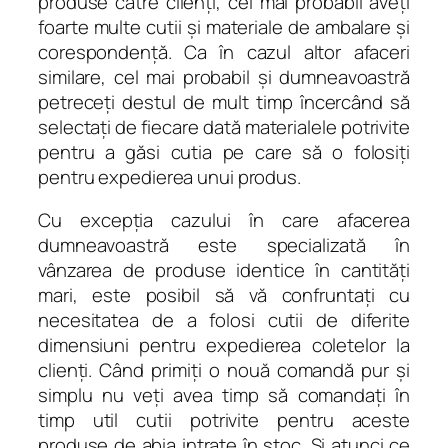
produse către clienţi, cel mai probabil aveţi
foarte multe cutii şi materiale de ambalare şi
corespondenţă. Ca în cazul altor afaceri
similare, cel mai probabil şi dumneavoastră
petreceţi destul de mult timp încercând să
selectaţi de fiecare dată materialele potrivite
pentru a găsi cutia pe care să o folosiţi
pentru expedierea unui produs.
Cu excepţia cazului în care afacerea
dumneavoastră este specializată în
vânzarea de produse identice în cantităţi
mari, este posibil să vă confruntaţi cu
necesitatea de a folosi cutii de diferite
dimensiuni pentru expedierea coletelor la
clienţi. Când primiţi o nouă comandă pur şi
simplu nu veţi avea timp să comandaţi în
timp util cutii potrivite pentru aceste
produse de abia intrate în stoc. Şi atunci ce