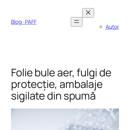
Sari
la
conținut
Blog · PAFF
Autor
Folie bule aer, fulgi de
protecţie, ambalaje
sigilate din spumă