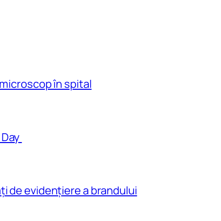
 microscop în spital
s Day
i de evidenţiere a brandului