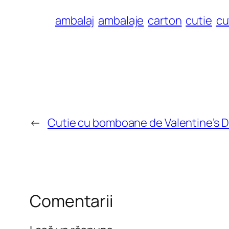
ambalaj
ambalaje
carton
cutie
cu
←
Cutie cu bomboane de Valentine’s 
Comentarii