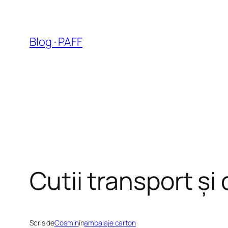
Sari
la
conținut
Blog · PAFF
Cutii transport și
Scris de
Cosmin
în
ambalaje carton