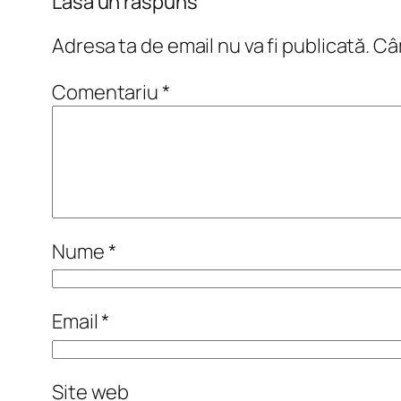
Lasă un răspuns
Adresa ta de email nu va fi publicată.
Câm
Comentariu
*
Nume
*
Email
*
Site web