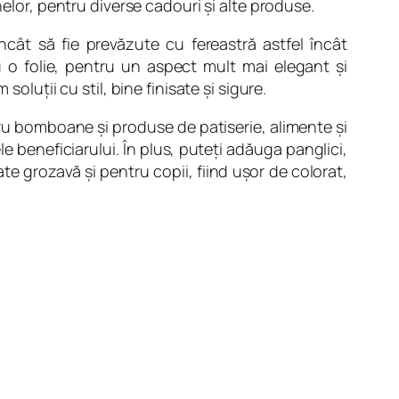
nelor, pentru diverse cadouri şi alte produse.
ncât să fie prevăzute cu fereastră astfel încât
u o folie, pentru un aspect mult mai elegant şi
oluţii cu stil, bine finisate şi sigure.
tru bomboane şi produse de patiserie, alimente şi
 beneficiarului. În plus, puteţi adăuga panglici,
 grozavă şi pentru copii, fiind uşor de colorat,