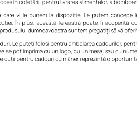
ucces în cofetării, pentru livrarea alimentelor, a bomboa
pe care vi le punem la dispoziţie. Le putem concepe î
tiei. În plus, această fereastră poate fi acoperită c
ul produsului dumneavoastră suntem pregătiţi să vă oferim s
oduri. Le puteţi folosi pentru ambalarea cadourilor, pen
stea se pot imprima cu un logo, cu un mesaj sau cu numele
 cutii pentru cadouri cu mâner reprezintă o oportunitate
.