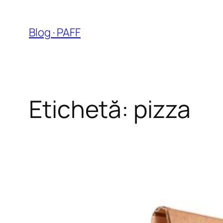
Sari
la
Blog · PAFF
conținut
Etichetă:
pizza