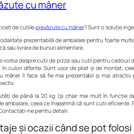
văzute cu mâner
iceţi de cutiile
prevăzute cu mâner
? Sunt o soluţie ing
odalitate prezentabilă de ambalare pentru foarte multe
ică sau livrare de bunuri alimentare.
vorba despre cutii de pizza sau cutii pentru cadouri de
n culori diferite. Sunt uşor de pliat şi de montat, ceea
 mâner îl face să fie mai prezentabil şi mai atractiv
pectiv.
tăţi de până la 20 kg (şi chiar mai mult în funcţie d
 de ambalare, ceea ce înseamnă că sunt cutii eficiente.
Contactaţi-ne pentru detalii.
aje şi ocazii când se pot folosi