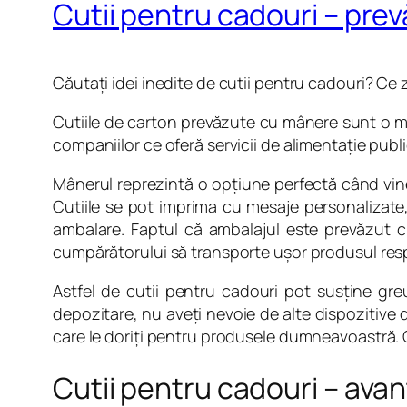
Cutii pentru cadouri – pre
Căutaţi idei inedite de cutii pentru cadouri? Ce z
Cutiile de carton prevăzute cu mânere sunt o m
companiilor ce oferă servicii de alimentaţie publ
Mânerul reprezintă o opţiune perfectă când vine 
Cutiile se pot imprima cu mesaje personalizate, î
ambalare. Faptul că ambalajul este prevăzut cu
cumpărătorului să transporte uşor produsul res
Astfel de cutii pentru cadouri pot susţine greu
depozitare, nu aveţi nevoie de alte dispozitive
care le doriţi pentru produsele dumneavoastră. 
Cutii pentru cadouri – avant