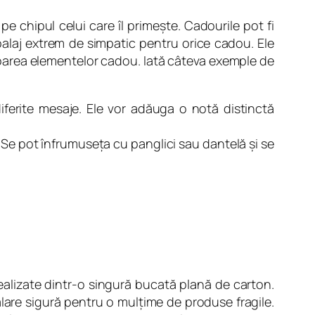
pe chipul celui care îl primeşte. Cadourile pot fi
balaj extrem de simpatic pentru orice cadou. Ele
aloarea elementelor cadou. Iată câteva exemple de
iferite mesaje. Ele vor adăuga o notă distinctă
 Se pot înfrumuseţa cu panglici sau dantelă şi se
ealizate dintr-o singură bucată plană de carton.
lare sigură pentru o mulţime de produse fragile.