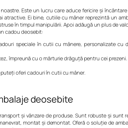
noastre. Este un lucru care aduce fericire şi încântare 
i atractive. Ei bine, cutiile cu mâner reprezintă un am
istruse în timpul manipulării. Apoi adăugă un plus de v
 un cadou deosebit:
adouri speciale în cutii cu mânere, personalizate cu d
botez, împreună cu o mărturie drăguţă pentru cei prezeni.
.
puteţi oferi cadouri în cutii cu mâner.
ambalaje deosebite
transport şi vânzare de produse. Sunt robuste şi sunt r
manevrat, montat şi demontat. Oferă o soluţie de amba