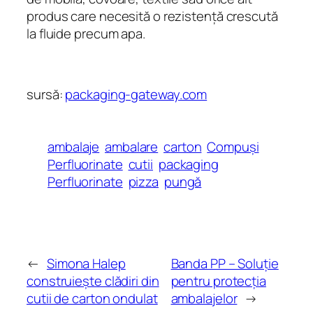
produs care necesită o rezistență crescută
la fluide precum apa.
sursă:
packaging-gateway.com
ambalaje
ambalare
carton
Compuși
Perfluorinate
cutii
packaging
Perfluorinate
pizza
pungă
←
Simona Halep
Banda PP – Soluție
construiește clădiri din
pentru protecția
cutii de carton ondulat
ambalajelor
→