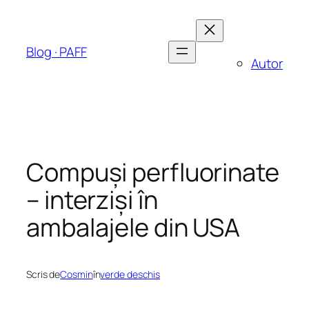
Sari
la
conținut
Blog · PAFF
Autor
Compuși perfluorinate
– interziși în
ambalajele din USA
Scris de
Cosmin
în
verde deschis