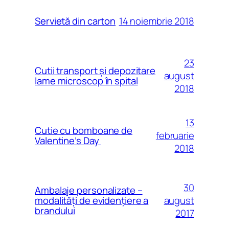
14 noiembrie 2018
Servietă din carton
23
Cutii transport și depozitare
august
lame microscop în spital
2018
13
Cutie cu bomboane de
februarie
Valentine’s Day
2018
30
Ambalaje personalizate –
august
modalităţi de evidenţiere a
brandului
2017