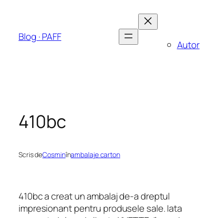
Sari
la
conținut
Blog · PAFF
Autor
410bc
Scris de
Cosmin
în
ambalaje carton
410bc
a creat un ambalaj de-a dreptul
impresionant pentru produsele sale. Iata