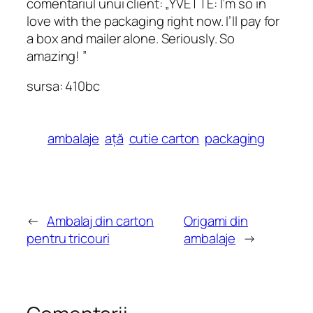
comentariul unui client: „YVETTE: I’m so in
love with the packaging right now. I’ll pay for
a box and mailer alone. Seriously. So
amazing! ”
sursa:
410bc
ambalaje
ață
cutie carton
packaging
←
Ambalaj din carton
Origami din
pentru tricouri
ambalaje
→