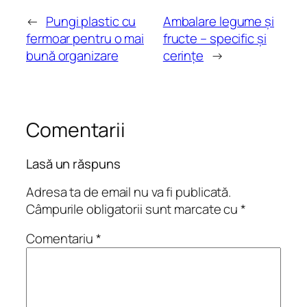
←
Pungi plastic cu
Ambalare legume şi
fermoar pentru o mai
fructe – specific şi
bună organizare
cerinţe
→
Comentarii
Lasă un răspuns
Adresa ta de email nu va fi publicată.
Câmpurile obligatorii sunt marcate cu
*
Comentariu
*