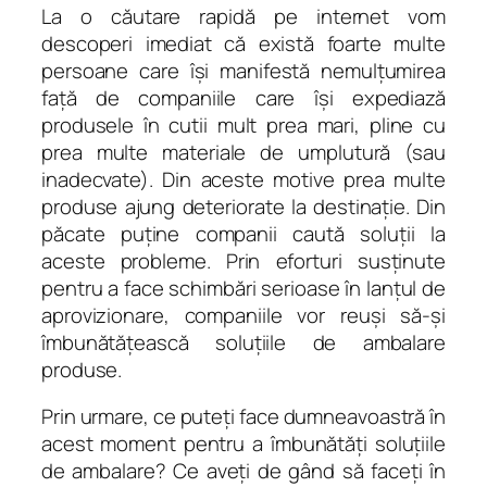
La o căutare rapidă pe internet vom
descoperi imediat că există foarte multe
persoane care îşi manifestă nemulţumirea
faţă de companiile care îşi expediază
produsele în cutii mult prea mari, pline cu
prea multe materiale de umplutură (sau
inadecvate). Din aceste motive prea multe
produse ajung deteriorate la destinaţie. Din
păcate puţine companii caută soluţii la
aceste probleme. Prin eforturi susţinute
pentru a face schimbări serioase în lanţul de
aprovizionare, companiile vor reuşi să-şi
îmbunătăţească soluţiile de ambalare
produse.
Prin urmare, ce puteţi face dumneavoastră în
acest moment pentru a îmbunătăţi soluţiile
de ambalare? Ce aveţi de gând să faceţi în