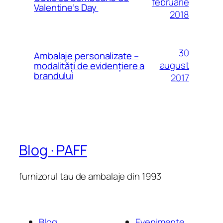
februarie
Valentine’s Day
2018
30
Ambalaje personalizate –
august
modalităţi de evidenţiere a
brandului
2017
Blog · PAFF
furnizorul tau de ambalaje din 1993
Blog
Evenimente