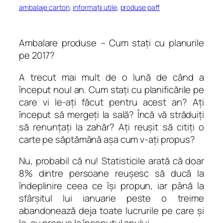
ambalaje carton
, 
informații utile
, 
produse paff
Ambalare produse – Cum staţi cu planurile
pe 2017?
A trecut mai mult de o lună de când a
început noul an. Cum staţi cu planificările pe
care vi le-aţi făcut pentru acest an? Aţi
început să mergeţi la sală? Încă vă străduiţi
să renunţaţi la zahăr? Aţi reuşit să citiţi o
carte pe săptămână aşa cum v-aţi propus?
Nu, probabil că nu! Statisticile arată că doar
8% dintre persoane reuşesc să ducă la
îndeplinire ceea ce îşi propun, iar până la
sfârşitul lui ianuarie peste o treime
abandonează deja toate lucrurile pe care şi