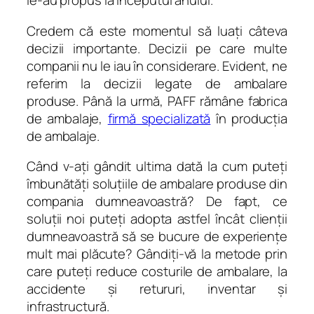
le-au propus la începutul anului.
Credem că este momentul să luaţi câteva
decizii importante. Decizii pe care multe
companii nu le iau în considerare. Evident, ne
referim la decizii legate de ambalare
produse. Până la urmă, PAFF rămâne fabrica
de ambalaje,
firmă specializată
în producţia
de ambalaje.
Când v-aţi gândit ultima dată la cum puteţi
îmbunătăţi soluţiile de ambalare produse din
compania dumneavoastră? De fapt, ce
soluţii noi puteţi adopta astfel încât clienţii
dumneavoastră să se bucure de experienţe
mult mai plăcute? Gândiţi-vă la metode prin
care puteţi reduce costurile de ambalare, la
accidente şi retururi, inventar şi
infrastructură.