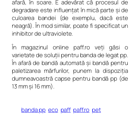
afară, în soare. E adevărat că procesul de
degradare este influenţat în mică parte şi de
culoarea bandei (de exemplu, dacă este
neagră). În mod similar, poate fi specificat un
inhibitor de ultraviolete.
În magazinul online paff.ro veţi găsi o
varietate de soluţii pentru banda de legat pp.
În afară de bandă automată şi bandă pentru
paletizarea mărfurilor, punem la dispoziţia
dumneavoastră capse pentru bandă pp (de
13 mm şi 16 mm).
banda pp
eco
paff
paff.ro
pet