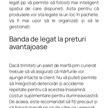
legat pp vă permite să folosiţi mai inteligent
spaţiul de care dispuneţi. Asta pentru că
produsele vor sta legate la un loc în pachete.
Va fi mai uşor să le organizaţi şi să le
gestionaţi.
Banda de legat la preturi
avantajoase
Dacă trimiteţi un palet de marfă prin curierat
trebuie să vă asiguraţi că mărfurile vor
ajunge intacte la client. Nu vă puteţi permite
să înregistraţi deteriorări şi accidente
repetate pentru că acestea înseamnă
costuri suplimentare pentru dumneavoastră.
De aceea, este recomandat să fiţi precaut şi
să folosiţi bandă pp ori de câte ori urmează