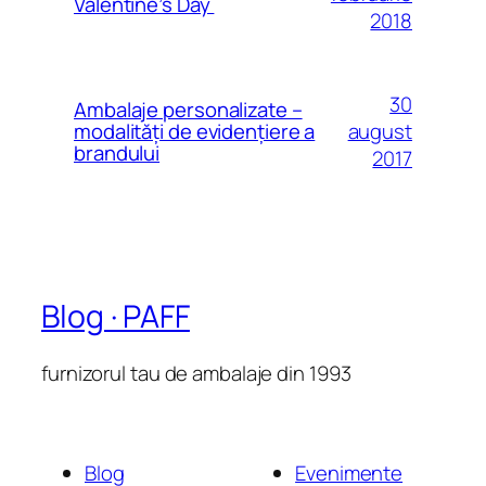
Valentine’s Day
2018
30
Ambalaje personalizate –
august
modalităţi de evidenţiere a
brandului
2017
Blog · PAFF
furnizorul tau de ambalaje din 1993
Blog
Evenimente