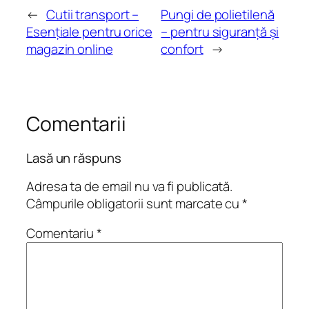
←
Cutii transport –
Pungi de polietilenă
Esenţiale pentru orice
– pentru siguranţă şi
magazin online
confort
→
Comentarii
Lasă un răspuns
Adresa ta de email nu va fi publicată.
Câmpurile obligatorii sunt marcate cu
*
Comentariu
*