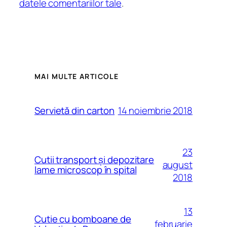
datele comentariilor tale
.
MAI MULTE ARTICOLE
14 noiembrie 2018
Servietă din carton
23
Cutii transport și depozitare
august
lame microscop în spital
2018
13
Cutie cu bomboane de
februarie