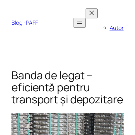
Sari
la
conținut
Blog · PAFF
Autor
Banda de legat –
eficientă pentru
transport şi depozitare