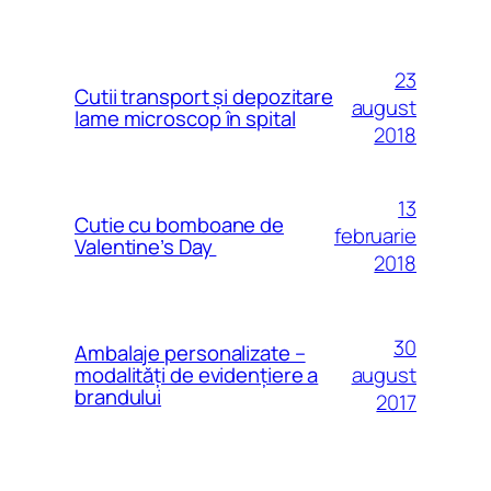
23
Cutii transport și depozitare
august
lame microscop în spital
2018
13
Cutie cu bomboane de
februarie
Valentine’s Day
2018
30
Ambalaje personalizate –
august
modalităţi de evidenţiere a
brandului
2017