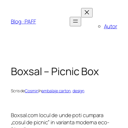
Sari
la
conținut
Blog · PAFF
Autor
Boxsal – Picnic Box
Scris de
Cosmin
în
ambalaje carton
, 
design
Boxsal.com locul de unde poti cumpara
„cosul de picnic” in varianta moderna eco-