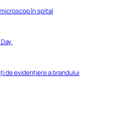
 microscop în spital
s Day
i de evidenţiere a brandului