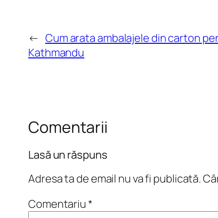
←
Cum arata ambalajele din carton pen
Kathmandu
Comentarii
Lasă un răspuns
Adresa ta de email nu va fi publicată.
Câm
Comentariu
*