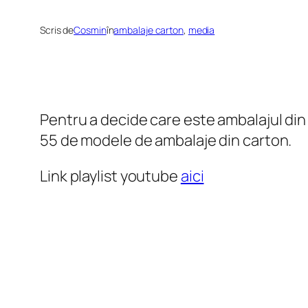
Scris de
Cosmin
în
ambalaje carton
, 
media
Pentru a decide care este ambalajul din 
55 de modele de ambalaje din carton.
Link playlist youtube
aici