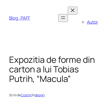
Sari
la
conținut
Blog · PAFF
Autor
Expozitia de forme din
carton a lui Tobias
Putrih, “Macula”
Scris de
Cosmin
în
design