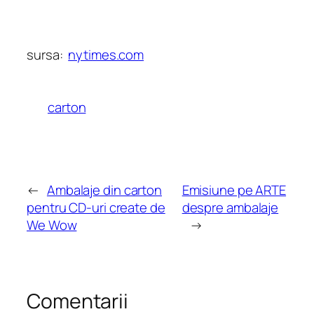
sursa:
nytimes.com
carton
←
Ambalaje din carton
Emisiune pe ARTE
pentru CD-uri create de
despre ambalaje
We Wow
→
Comentarii