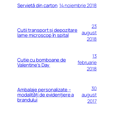
14 noiembrie 2018
Servietă din carton
23
Cutii transport și depozitare
august
lame microscop în spital
2018
13
Cutie cu bomboane de
februarie
Valentine’s Day
2018
30
Ambalaje personalizate –
august
modalităţi de evidenţiere a
brandului
2017