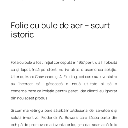
Folie cu bule de aer – scurt
istoric
Folia cu bule a fost inițial concepută în 1957 pentru a fi folosită
ca și tapet, însă pe clienți nu i-a atras o asemenea soluție.
Ulterior, Marc Chavannes și Al Fielding, cei care au inventat-o
au încercat să-i găsească o nouă utilitate și să o
comercializeze ca izolație pentru pereți, dar clienții au ignorat
din nou acest produs.
Și cum marketingul pare să aibă întotdeauna idei salvatoare și
soluții inventive, Frederick W. Bowers care făcea parte din
echipă de promovare a inventatorilor, și-a dat seama că folia