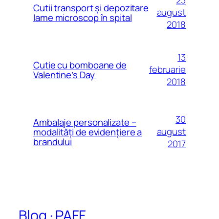
23
Cutii transport și depozitare
august
lame microscop în spital
2018
13
Cutie cu bomboane de
februarie
Valentine’s Day
2018
30
Ambalaje personalizate –
august
modalităţi de evidenţiere a
brandului
2017
Blog · PAFF