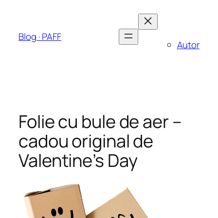
Sari
la
conținut
Blog · PAFF
Autor
Folie cu bule de aer –
cadou original de
Valentine’s Day