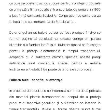
cu bule se poate folosi cu succes pentru a proteja produsele
ce urmează a fi manipulate și transportate. Ca urmare, în 1960
a luat ființă compania Sealed Air Corporation ce comercializa
folia cu bule sub denumirea de Bubble Wrap.
De-a lungul anilor, bulele cu aer au fost produse în diverse
forme, reușind să satisfacă numeroase cerințe din partea
clienților și a furnizorilor. Folia cu bule antistatică se folosește
pentru a proteja electronicele în timpul transportului.
Acoperite cu o substanță chimică specială, aceste pungi
antistatice sunt concepute special pentru a reduce
încărcarea anti-statică (ce poate deteriora electronicele).
Folie cu bule – beneficii si avantaje
În procesul de producție se înserează aer între două pelicule
din material plastic transparent cu scopul de a proteja
produsele împotrivă șocurilor și a vibrațiilor ce intervin în
timpul transportului. Bulele au forme diferite și pot fi mai