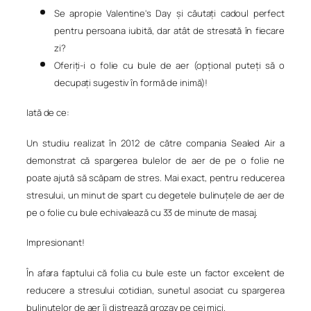
Se apropie Valentine's Day și căutați cadoul perfect
pentru persoana iubită, dar atât de stresată în fiecare
zi?
Oferiți-i o folie cu bule de aer (opțional puteți să o
decupați sugestiv în formă de inimă)!
Iată de ce:
Un studiu realizat în 2012 de către compania Sealed Air a
demonstrat că spargerea bulelor de aer de pe o folie ne
poate ajută să scăpam de stres. Mai exact, pentru reducerea
stresului, un minut de spart cu degetele bulinuțele de aer de
pe o folie cu bule echivalează cu 33 de minute de masaj.
Impresionant!
În afara faptului că folia cu bule este un factor excelent de
reducere a stresului cotidian, sunetul asociat cu spargerea
bulinuțelor de aer îi distrează grozav pe cei mici.