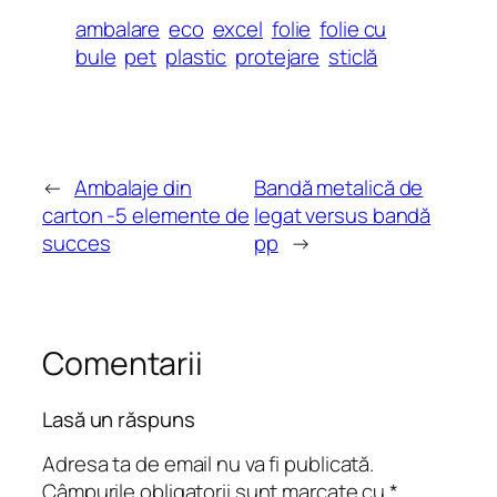
ambalare
eco
excel
folie
folie cu
bule
pet
plastic
protejare
sticlă
←
Ambalaje din
Bandă metalică de
carton -5 elemente de
legat versus bandă
succes
pp
→
Comentarii
Lasă un răspuns
Adresa ta de email nu va fi publicată.
Câmpurile obligatorii sunt marcate cu
*