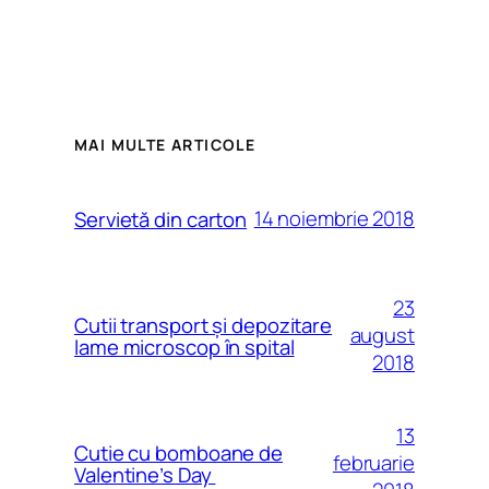
MAI MULTE ARTICOLE
14 noiembrie 2018
Servietă din carton
23
Cutii transport și depozitare
august
lame microscop în spital
2018
13
Cutie cu bomboane de
februarie
Valentine’s Day