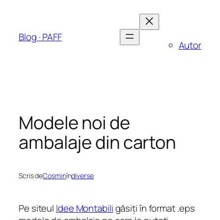
Sari
la
conținut
Blog · PAFF
Autor
Modele noi de
ambalaje din carton
Scris de
Cosmin
în
diverse
Pe siteul
Idee Montabili
găsiți în format .eps