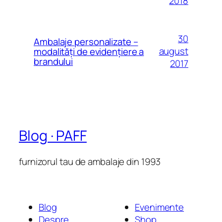
2018
30
Ambalaje personalizate –
august
modalităţi de evidenţiere a
brandului
2017
Blog · PAFF
furnizorul tau de ambalaje din 1993
Blog
Evenimente
Despre
Shop