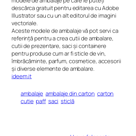
modele de ambalaje pe care le puteți
descărca gratuit pentru editarea cu Adobe
Illustrator sau cu un alt editorul de imagini
vectoriale.
Aceste modele de ambalaje vă pot servi ca
referință pentru a crea cutii de ambalare,
cutii de prezentare, saci și containere
pentru produse cum ar fi sticle de vin,
îmbrăcăminte, parfum, cosmetice, accesorii
și diverse elemente de ambalare.
ideem.it
ambalaje
ambalaje din carton
carton
cutie
paff
saci
sticlă