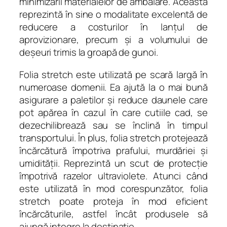
minimizarii materialelor de ambalare. Aceasta
reprezintă în sine o modalitate excelentă de
reducere a costurilor în lanțul de
aprovizionare, precum și a volumului de
deșeuri trimis la groapă de gunoi.
Folia stretch este utilizată pe scară largă în
numeroase domenii. Ea ajută la o mai bună
asigurare a paletilor și reduce daunele care
pot apărea în cazul în care cutiile cad, se
dezechilibrează sau se înclină în timpul
transportului. În plus, folia stretch protejează
încărcătură împotriva prafului, murdăriei și
umidității. Reprezintă un scut de protecție
împotrivă razelor ultraviolete. Atunci când
este utilizată în mod corespunzător, folia
stretch poate proteja în mod eficient
încărcăturile, astfel încât produsele să
ajungă integre la destinație.