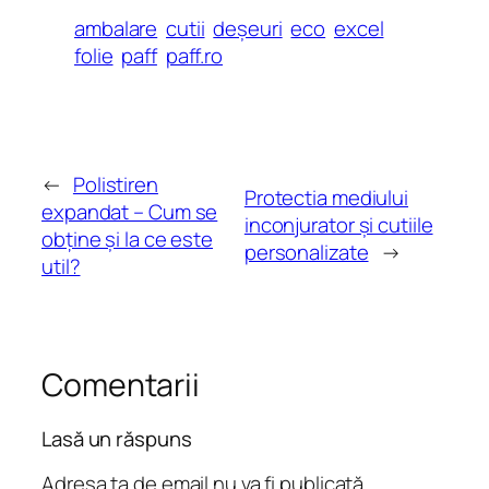
ambalare
cutii
deșeuri
eco
excel
folie
paff
paff.ro
←
Polistiren
Protectia mediului
expandat – Cum se
inconjurator și cutiile
obține și la ce este
personalizate
→
util?
Comentarii
Lasă un răspuns
Adresa ta de email nu va fi publicată.