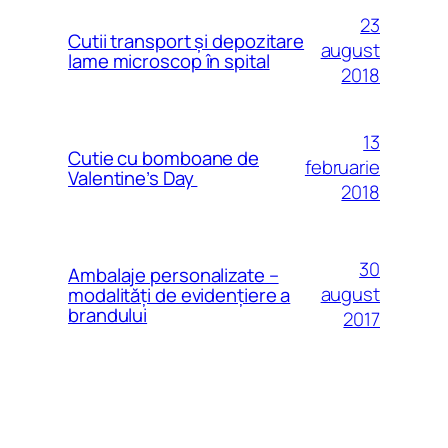
23
Cutii transport și depozitare
august
lame microscop în spital
2018
13
Cutie cu bomboane de
februarie
Valentine’s Day
2018
30
Ambalaje personalizate –
august
modalităţi de evidenţiere a
brandului
2017