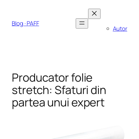
Sari
la
conținut
Blog · PAFF
Autor
Producator folie
stretch: Sfaturi din
partea unui expert