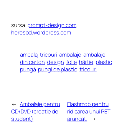
sursa:
prompt-design.com
,
heresod.wordpress.com
ambalaj tricouri
ambalaje
ambalaje
din carton
design
folie
hârtie
plastic
pungă
pungi de plastic
tricouri
←
Ambalaje pentru
Flashmob pentru
CD/DVD (creatie de
ridicarea unui PET
student)
aruncat.
→