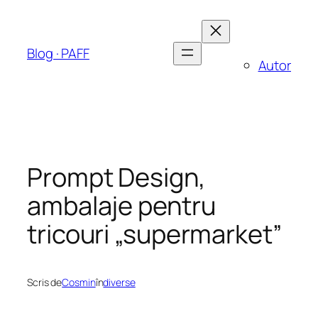
Sari
la
conținut
Blog · PAFF
Autor
Prompt Design,
ambalaje pentru
tricouri „supermarket”
Scris de
Cosmin
în
diverse