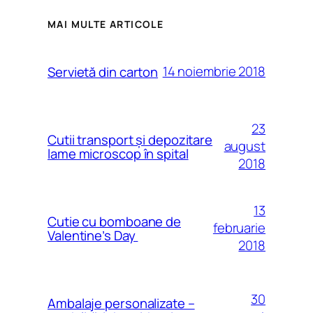
MAI MULTE ARTICOLE
14 noiembrie 2018
Servietă din carton
23
Cutii transport și depozitare
august
lame microscop în spital
2018
13
Cutie cu bomboane de
februarie
Valentine’s Day
2018
30
Ambalaje personalizate –