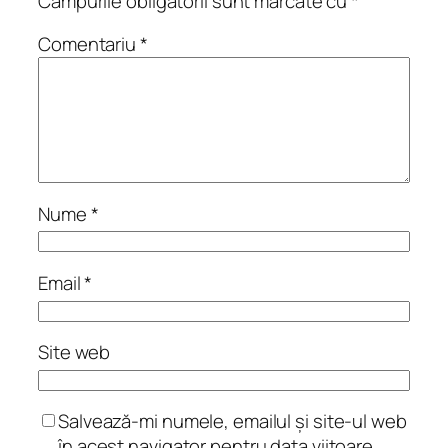
Câmpurile obligatorii sunt marcate cu
*
Comentariu
*
Nume
*
Email
*
Site web
Salvează-mi numele, emailul și site-ul web
în acest navigator pentru data viitoare