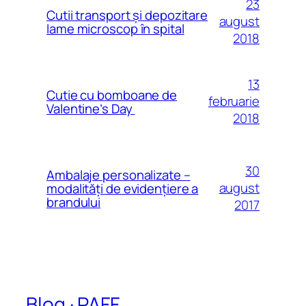
23
Cutii transport și depozitare
august
lame microscop în spital
2018
13
Cutie cu bomboane de
februarie
Valentine’s Day
2018
30
Ambalaje personalizate –
august
modalităţi de evidenţiere a
brandului
2017
Blog · PAFF