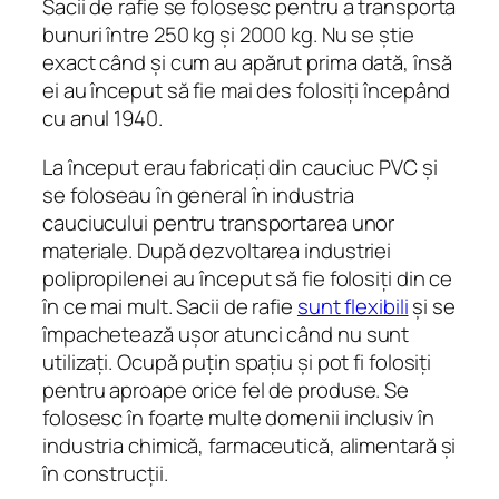
Sacii de rafie se folosesc pentru a transporta
bunuri între 250 kg şi 2000 kg. Nu se ştie
exact când şi cum au apărut prima dată, însă
ei au început să fie mai des folosiţi începând
cu anul 1940.
La început erau fabricaţi din cauciuc PVC şi
se foloseau în general în industria
cauciucului pentru transportarea unor
materiale. După dezvoltarea industriei
polipropilenei au început să fie folosiţi din ce
în ce mai mult. Sacii de rafie
sunt flexibili
şi se
împachetează uşor atunci când nu sunt
utilizaţi. Ocupă puţin spaţiu şi pot fi folosiţi
pentru aproape orice fel de produse. Se
folosesc în foarte multe domenii inclusiv în
industria chimică, farmaceutică, alimentară şi
în construcţii.