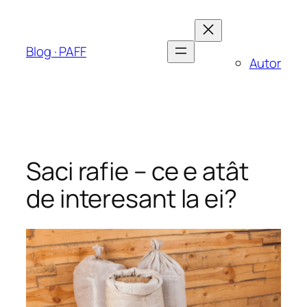
Sari
la
conținut
Blog · PAFF
Autor
Saci rafie – ce e atât
de interesant la ei?