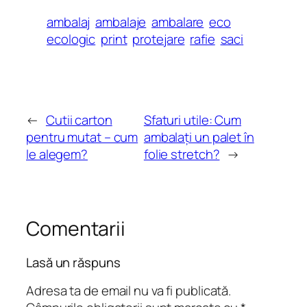
ambalaj
ambalaje
ambalare
eco
ecologic
print
protejare
rafie
saci
←
Cutii carton
Sfaturi utile: Cum
pentru mutat – cum
ambalați un palet în
le alegem?
folie stretch?
→
Comentarii
Lasă un răspuns
Adresa ta de email nu va fi publicată.