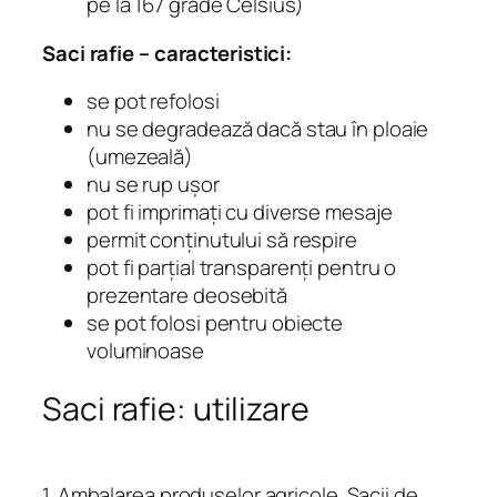
pe la 167 grade Celsius)
Saci rafie – caracteristici:
se pot refolosi
nu se degradează dacă stau în ploaie
(umezeală)
nu se rup uşor
pot fi imprimaţi cu diverse mesaje
permit conţinutului să respire
pot fi parţial transparenţi pentru o
prezentare deosebită
se pot folosi pentru obiecte
voluminoase
Saci rafie: utilizare
1. Ambalarea produselor agricole. Sacii de