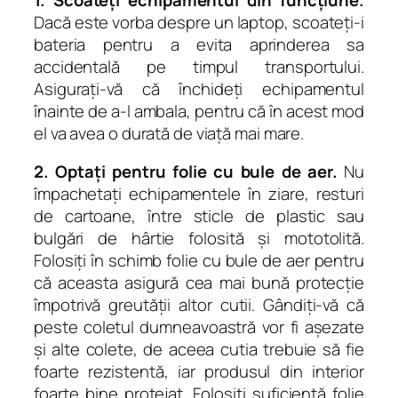
Dacă este vorba despre un laptop, scoateți-i
bateria pentru a evita aprinderea sa
accidentală pe timpul transportului.
Asigurați-vă că închideți echipamentul
înainte de a-l ambala, pentru că în acest mod
el va avea o durată de viață mai mare.
2. Optați pentru folie cu bule de aer.
Nu
împachetați echipamentele în ziare, resturi
de cartoane, între sticle de plastic sau
bulgări de hârtie folosită și mototolită.
Folosiți în schimb folie cu bule de aer pentru
că aceasta asigură cea mai bună protecție
împotrivă greutății altor cutii. Gândiți-vă că
peste coletul dumneavoastră vor fi așezate
și alte colete, de aceea cutia trebuie să fie
foarte rezistentă, iar produsul din interior
foarte bine protejat. Folosiți suficientă folie