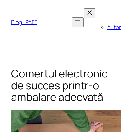
Sari
la
conținut
Blog · PAFF
Autor
Comertul electronic
de succes printr-o
ambalare adecvată