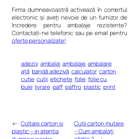
Firma dumneavoastră activează în comertul
electronic și aveți nevoie de un furnizor de
încredere pentru ambalaje rezistente?
Contactați-ne telefonic sau pe email pentru
oferte personalizate!
adeziv
ambalaj
ambalaje
ambalare
ață
bandă adezivă
calculator
carton
cutie
cutii
etichete
folie
folie cu
bule
livrare
paff
paff.ro
plastic
print
←
Coltare carton si
Cutii carton mutare
plastic – in atentia
– Cum ambalaţi