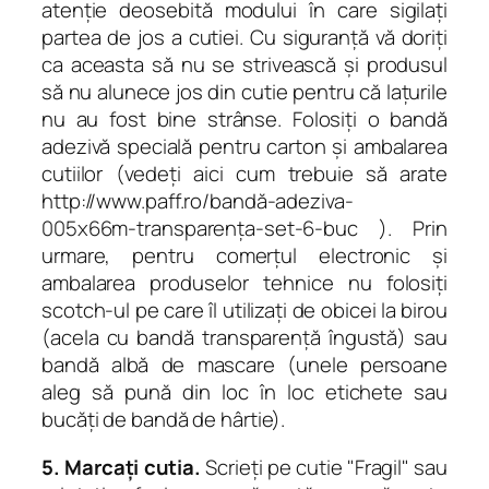
atenție deosebită modului în care sigilați
partea de jos a cutiei. Cu siguranță vă doriți
ca aceasta să nu se strivească și produsul
să nu alunece jos din cutie pentru că lațurile
nu au fost bine strânse. Folosiți o bandă
adezivă specială pentru carton și ambalarea
cutiilor (vedeți aici cum trebuie să arate
http://www.paff.ro/bandă-adeziva-
005x66m-transparența-set-6-buc ). Prin
urmare, pentru comerțul electronic și
ambalarea produselor tehnice nu folosiți
scotch-ul pe care îl utilizați de obicei la birou
(acela cu bandă transparență îngustă) sau
bandă albă de mascare (unele persoane
aleg să pună din loc în loc etichete sau
bucăți de bandă de hârtie).
5. Marcați cutia.
Scrieți pe cutie "Fragil" sau