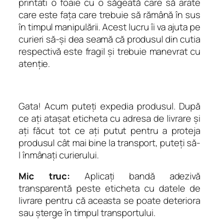
printati o foaie cu o săgeată care să arate
care este fața care trebuie să rămână în sus
în timpul manipulării. Acest lucru îi va ajuta pe
curieri să-și dea seamă că produsul din cutia
respectivă este fragil și trebuie manevrat cu
atenție.
Gata! Acum puteți expedia produsul. După
ce ați atașat eticheta cu adresa de livrare și
ați făcut tot ce ați putut pentru a proteja
produsul cât mai bine la transport, puteți să-
l înmânați curierului.
Mic truc:
Aplicați bandă adezivă
transparentă peste eticheta cu datele de
livrare pentru că aceasta se poate deteriora
sau șterge în timpul transportului.