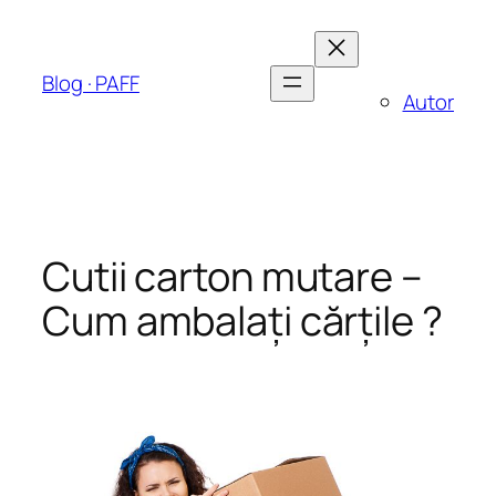
Sari
la
conținut
Blog · PAFF
Autor
Cutii carton mutare –
Cum ambalaţi cărţile ?