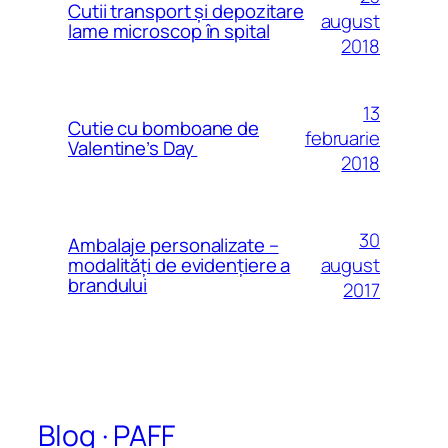
Cutii transport și depozitare
august
lame microscop în spital
2018
13
Cutie cu bomboane de
februarie
Valentine’s Day
2018
30
Ambalaje personalizate –
august
modalităţi de evidenţiere a
brandului
2017
Blog · PAFF