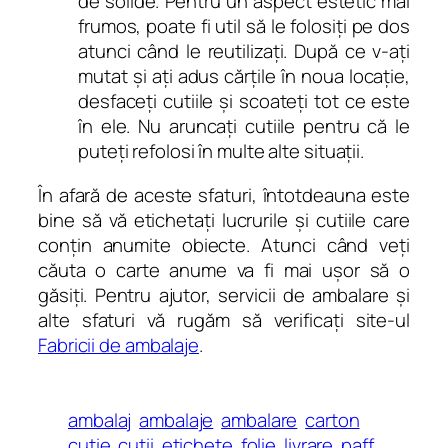
de solide. Pentru un aspect estetic mai
frumos, poate fi util să le folosiți pe dos
atunci când le reutilizați. După ce v-ați
mutat și ați adus cărțile în noua locație,
desfaceți cutiile și scoateți tot ce este
în ele. Nu aruncați cutiile pentru că le
puteți refolosi în multe alte situații.
În afară de aceste sfaturi, întotdeauna este
bine să vă etichetați lucrurile și cutiile care
conțin anumite obiecte. Atunci când veți
căuta o carte anume va fi mai ușor să o
găsiți. Pentru ajutor, servicii de ambalare și
alte sfaturi vă rugăm să verificați site-ul
Fabricii de ambalaje
.
ambalaj
ambalaje
ambalare
carton
cutie
cutii
etichete
folie
livrare
paff