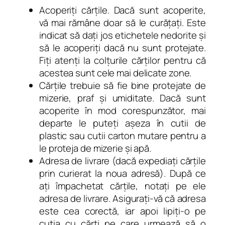
Acoperiți cărțile. Dacă sunt acoperite,
vă mai rămâne doar să le curățați. Este
indicat să dați jos etichetele nedorite și
să le acoperiți dacă nu sunt protejate.
Fiți atenți la colțurile cărților pentru că
acestea sunt cele mai delicate zone.
Cărțile trebuie să fie bine protejate de
mizerie, praf și umiditate. Dacă sunt
acoperite în mod corespunzător, mai
departe le puteți așeza în cutii de
plastic sau cutii carton mutare pentru a
le proteja de mizerie și apă.
Adresa de livrare (dacă expediați cărțile
prin curierat la noua adresă). După ce
ați împachetat cărțile, notați pe ele
adresa de livrare. Asigurați-vă că adresa
este cea corectă, iar apoi lipiți-o pe
cutia cu cărți pe care urmează să o